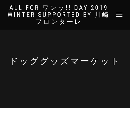
ALL FOR ワンッ!! DAY 2019
WINTER SUPPORTED BY 川崎
ナ
フロンターレ
ビ
ゲ
ー
シ
ョ
ン
を
ドッググッズマーケット
切
り
替
え